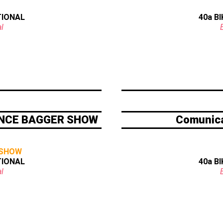
TIONAL
40a B
l
ANCE BAGGER SHOW
Comunica
 SHOW
TIONAL
40a B
l