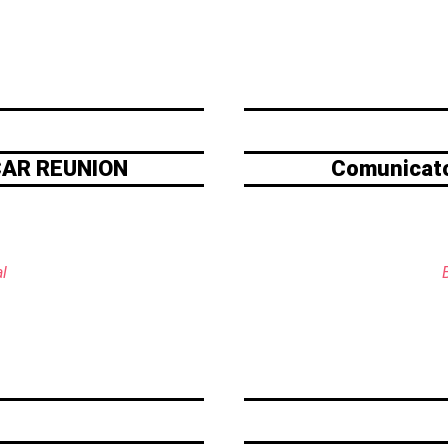
 CAR REUNION
Comunicat
l