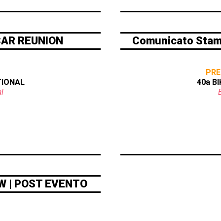
 CAR REUNION
Comunicato Stam
PRE
TIONAL
40a B
l
OW | POST EVENTO