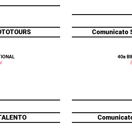
MOTOTOURS
Comunicato 
TIONAL
40a B
l
ITALENTO
Comunicat