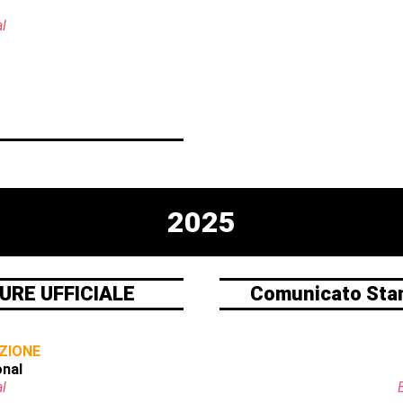
l
2025
URE UFFICIALE
Comunicato St
ZIONE
onal
l