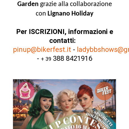
Garden
grazie alla collaborazione
con
Lignano Holiday
Per ISCRIZIONI, informazioni e
contatti:
pinup@bikerfest.it
-
ladybbshows@g
-
388 8421916
+ 39