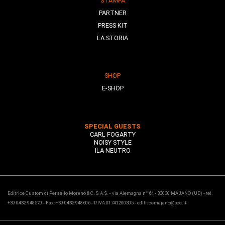
STAMPA
PARTNER
PRESS KIT
LA STORIA
SHOP
E-SHOP
SPECIAL GUESTS
CARL FOGARTY
NOISY STYLE
ILA NEUTRO
Editrice Custom di Persello Moreno & C. S.A.S. - via Alemagna n° 64 - 33030 MAJANO (UD) - tel.
+39 0432 948570 - Fax: +39 0432 948606 - P.IVA 01741200305 - editricemajano@pec.it