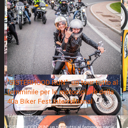
"SISTERHOOD RUN": un tour tutto al
femminile per le motocicliste della
40a Biker Fest International
17 Aprile 2026
"SISTERHOOD RUN": un tour tutto al femminile per le