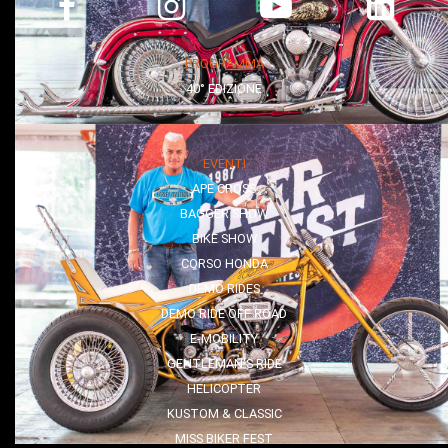
PROGRAMMA
40° EDIZIONE
EVENTI
APE CROSS
BAGGER SHOW
BIKE SHOW
CORSO HONDA
DEMO RIDES
DEMO RIDE OFF ROAD
E-MOBILITY
GENTLEMAN'S RIDE
HELICOPTER
KUSTOM & CLASSIC
MISS BIKER FEST