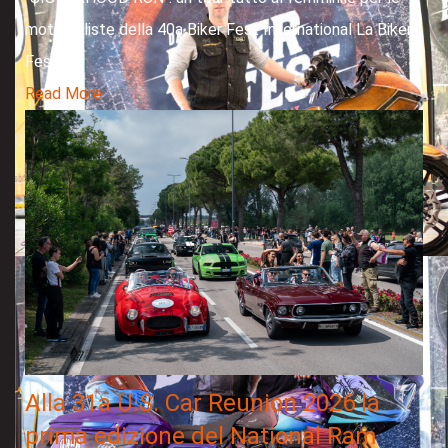
motocicliste della 40a Biker Fest International La Biker
Fest...
Read More
Alla 31a U.S. Car Reunion 2026 la
prima edizione del National Ram