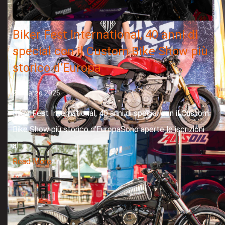
Biker Fest International, 40 anni di
special con il Custom Bike Show più
storico d’Europa
26 Marzo 2026
Biker Fest International, 40 anni di special con il Custom
Bike Show più storico d’EuropaSono aperte le iscrizioni
al...
Read More