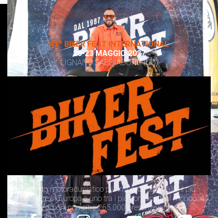
A
41
BIKER FEST INTERNATIONAL
20-23 MAGGIO 2027
LIGNANO SABBIADORO (UD)
L’evento motoradunistico più importante d’Italia, il più
spettacolare in Europa e uno tra i più conosciuti al mondo. 40
edizioni con oltre 265.000 presenze/anno