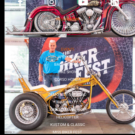
PROGRAMMA
40° EDIZIONE
EVENTI
APE CROSS
BAGGER SHOW
BIKE SHOW
CORSO HONDA
DEMO RIDES
DEMO RIDE OFF ROAD
E-MOBILITY
GENTLEMAN'S RIDE
HELICOPTER
KUSTOM & CLASSIC
MISS BIKER FEST