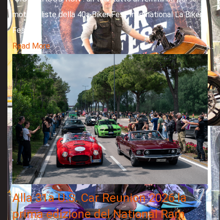
motocicliste della 40a Biker Fest International La Biker
Fest...
Read More
Alla 31a U.S. Car Reunion 2026 la
prima edizione del National Ram