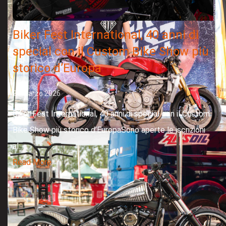
Biker Fest International, 40 anni di
special con il Custom Bike Show più
storico d’Europa
26 Marzo 2026
Biker Fest International, 40 anni di special con il Custom
Bike Show più storico d’EuropaSono aperte le iscrizioni
al...
Read More