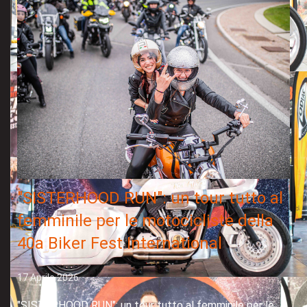
"SISTERHOOD RUN": un tour tutto al
femminile per le motocicliste della
40a Biker Fest International
17 Aprile 2026
"SISTERHOOD RUN": un tour tutto al femminile per le