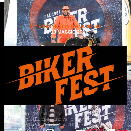
A
41
BIKER FEST INTERNATIONAL
20-23 MAGGIO 2027
LIGNANO SABBIADORO (UD)
L’evento motoradunistico più importante d’Italia, il più
spettacolare in Europa e uno tra i più conosciuti al mondo. 40
edizioni con oltre 265.000 presenze/anno