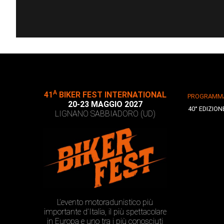
A
41
BIKER FEST INTERNATIONAL
PROGRAMM
20-23 MAGGIO 2027
40° EDIZION
LIGNANO SABBIADORO (UD)
L’evento motoradunistico più
importante d’Italia, il più spettacolare
in Europa e uno tra i più conosciuti