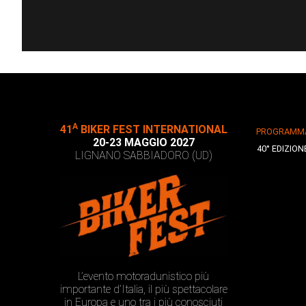
A
41
BIKER FEST INTERNATIONAL
PROGRAMM
20-23 MAGGIO 2027
40° EDIZION
LIGNANO SABBIADORO (UD)
L’evento motoradunistico più
importante d’Italia, il più spettacolare
in Europa e uno tra i più conosciuti