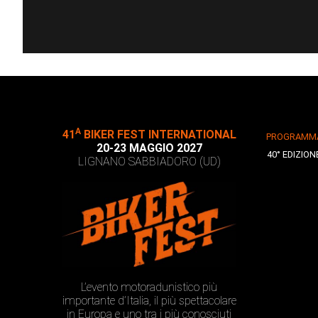
A
41
BIKER FEST INTERNATIONAL
PROGRAMM
20-23 MAGGIO 2027
40° EDIZION
LIGNANO SABBIADORO (UD)
L’evento motoradunistico più
importante d’Italia, il più spettacolare
in Europa e uno tra i più conosciuti