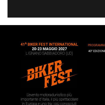
A
41
BIKER FEST INTERNATIONAL
PROGRAMM
20-23 MAGGIO 2027
40° EDIZION
LIGNANO SABBIADORO (UD)
L’evento motoradunistico più
importante d’Italia, il più spettacolare
in Europa e uno tra i più conosciuti