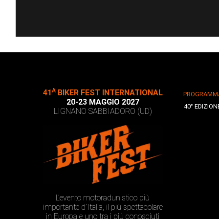
A
41
BIKER FEST INTERNATIONAL
PROGRAMM
20-23 MAGGIO 2027
40° EDIZION
LIGNANO SABBIADORO (UD)
L’evento motoradunistico più
importante d’Italia, il più spettacolare
in Europa e uno tra i più conosciuti