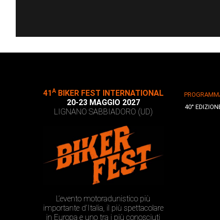
A
41
BIKER FEST INTERNATIONAL
PROGRAMM
20-23 MAGGIO 2027
40° EDIZION
LIGNANO SABBIADORO (UD)
L’evento motoradunistico più
importante d’Italia, il più spettacolare
in Europa e uno tra i più conosciuti