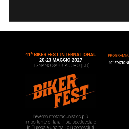
A
41
BIKER FEST INTERNATIONAL
PROGRAMM
20-23 MAGGIO 2027
40° EDIZION
LIGNANO SABBIADORO (UD)
L’evento motoradunistico più
importante d’Italia, il più spettacolare
in Europa e uno tra i più conosciuti