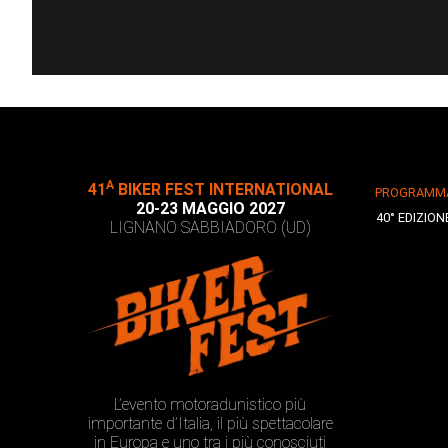
A
41
BIKER FEST INTERNATIONAL
PROGRAMM
20-23 MAGGIO 2027
40° EDIZION
LIGNANO SABBIADORO (UD)
L’evento motoradunistico più
importante d’Italia, il più spettacolare
in Europa e uno tra i più conosciuti