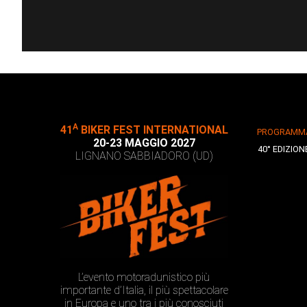
A
41
BIKER FEST INTERNATIONAL
PROGRAMM
20-23 MAGGIO 2027
40° EDIZION
LIGNANO SABBIADORO (UD)
L’evento motoradunistico più
importante d’Italia, il più spettacolare
in Europa e uno tra i più conosciuti