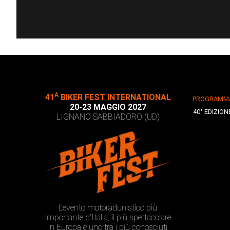
A
41
BIKER FEST INTERNATIONAL
PROGRAMM
20-23 MAGGIO 2027
40° EDIZION
LIGNANO SABBIADORO (UD)
L’evento motoradunistico più
importante d’Italia, il più spettacolare
in Europa e uno tra i più conosciuti