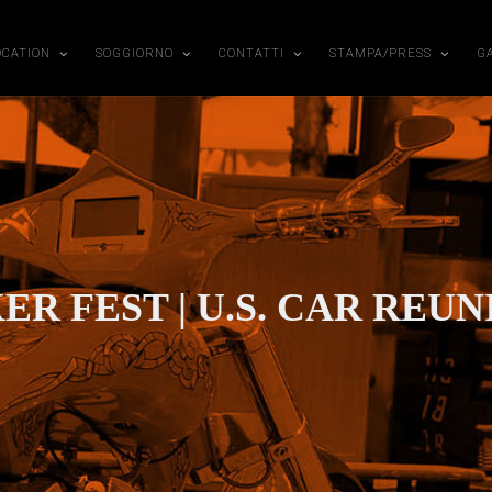
OCATION
SOGGIORNO
CONTATTI
STAMPA/PRESS
G
ER FEST | U.S. CAR REU