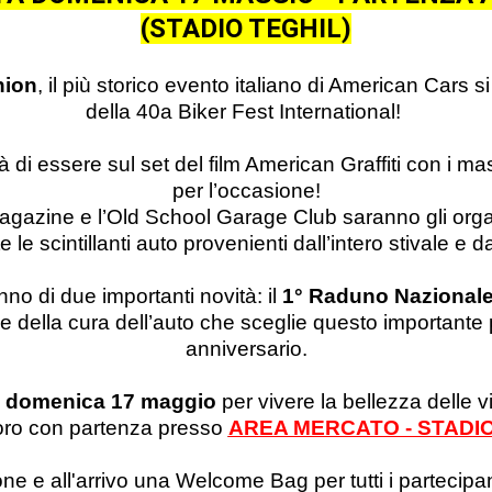
(STADIO TEGHIL)
nion
, il più storico evento italiano di American Cars s
della 40a Biker Fest International!
i essere sul set del film American Graffiti con i mas
per l’occasione!
’ Magazine e l’Old School Garage Club saranno gli org
 le scintillanti auto provenienti dall’intero stivale e da
nno di due importanti novità:
il
1° Raduno Nazional
 e della cura dell’auto che sceglie questo importante
anniversario.
domenica 17 maggio
per vivere la bellezza delle v
ro con partenza presso
AREA MERCATO - STADIO
one e all'arrivo una Welcome Bag per tutti i partecipa