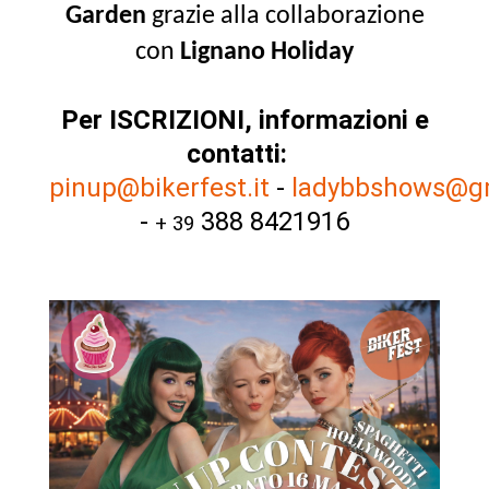
Garden
grazie alla collaborazione
con
Lignano Holiday
Per ISCRIZIONI, informazioni e
contatti:
pinup@bikerfest.it
-
ladybbshows@g
-
388 8421916
+ 39