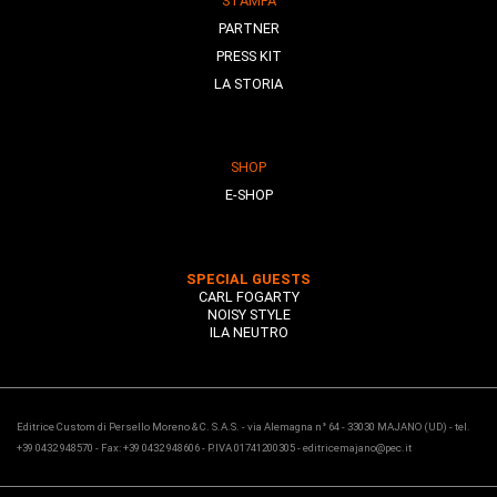
STAMPA
PARTNER
PRESS KIT
LA STORIA
SHOP
E-SHOP
SPECIAL GUESTS
CARL FOGARTY
NOISY STYLE
ILA NEUTRO
Editrice Custom di Persello Moreno & C. S.A.S. - via Alemagna n° 64 - 33030 MAJANO (UD) - tel.
+39 0432 948570 - Fax: +39 0432 948606 - P.IVA 01741200305 - editricemajano@pec.it