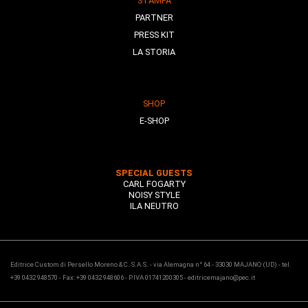
STAMPA
PARTNER
PRESS KIT
LA STORIA
SHOP
E-SHOP
SPECIAL GUESTS
CARL FOGARTY
NOISY STYLE
ILA NEUTRO
Editrice Custom di Persello Moreno & C. S.A.S. - via Alemagna n° 64 - 33030 MAJANO (UD) - tel.
+39 0432 948570 - Fax: +39 0432 948606 - P.IVA 01741200305 - editricemajano@pec.it