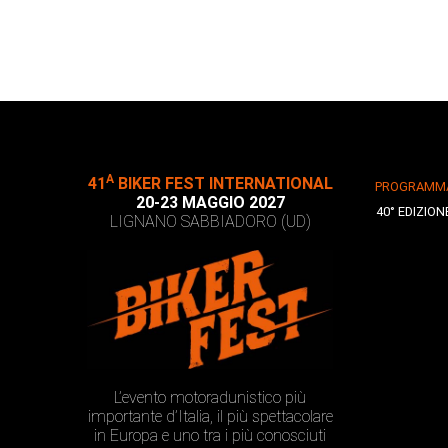
A
41
BIKER FEST INTERNATIONAL
PROGRAMM
20-23 MAGGIO 2027
40° EDIZION
LIGNANO SABBIADORO (UD)
L’evento motoradunistico più
importante d’Italia, il più spettacolare
in Europa e uno tra i più conosciuti