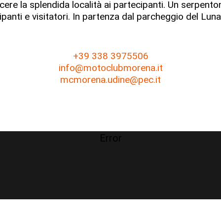
scere la splendida località ai partecipanti. Un serpen
ipanti e visitatori. In partenza dal parcheggio del Luna
+39 338 3975506
info@motoclubmorena.it
mcmorena.udine@pec.it
Error