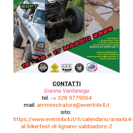
CONTATTI
Gianna Vardanega
tel.
328 9779064
+39
mail:
amministratore@eventi4x4.it
sito:
https://www.eventi4x4.it/it/calendario/area4x4-
al-bikerfest-di-lignano-sabbiadoro-2