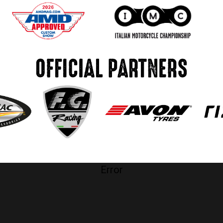
Error