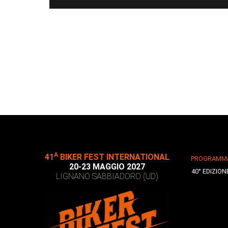
A
41
BIKER FEST INTERNATIONAL
PROGRAMM
20-23 MAGGIO 2027
40° EDIZION
LIGNANO SABBIADORO (UD)