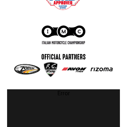
Error