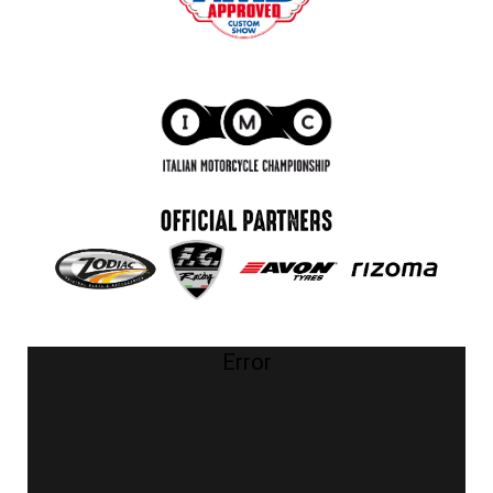
Error