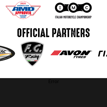
Error