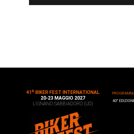
A
41
BIKER FEST INTERNATIONAL
PROGRAMM
20-23 MAGGIO 2027
40° EDIZION
LIGNANO SABBIADORO (UD)