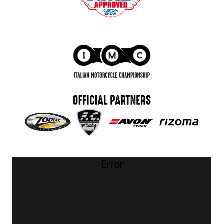
Error